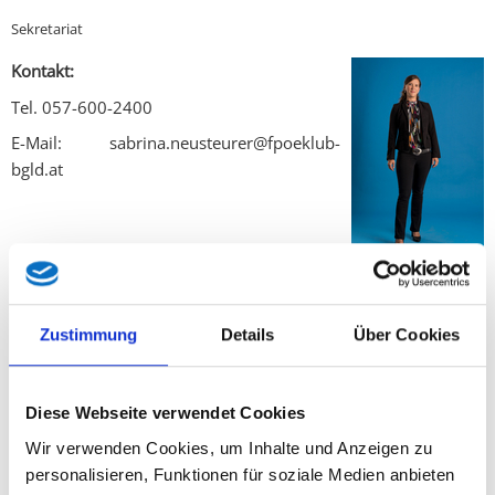
Sekretariat
Kontakt:
Tel. 057-600-2400
E-Mail: sabrina.neusteurer@fpoeklub-
bgld.at
Mario Hofer
Zustimmung
Details
Über Cookies
Öffentlichkeitsarbeit
Kontakt:
Diese Webseite verwendet Cookies
Tel: 057-600-2422
Wir verwenden Cookies, um Inhalte und Anzeigen zu
Mail: mario.hofer@fpoeklub-bgld.at
personalisieren, Funktionen für soziale Medien anbieten