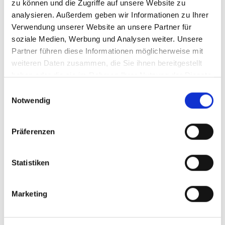
zu können und die Zugriffe auf unsere Website zu
analysieren. Außerdem geben wir Informationen zu Ihrer
Verwendung unserer Website an unsere Partner für
soziale Medien, Werbung und Analysen weiter. Unsere
Partner führen diese Informationen möglicherweise mit
Furthner Natalie-Lisa, MA
weiteren Daten zusammen, die Sie ihnen bereitgestellt
haben oder die sie im Rahmen Ihrer Nutzung der Dienste
gesammelt haben.
Landtagsarbeit
Einwilligungsauswahl
Notwendig
Kontakt:
natalie-lisa.furthner@fpoeklub-bgld.at
Präferenzen
Tel. 057-600-2489
Statistiken
Marketing
Sabrina Steidl