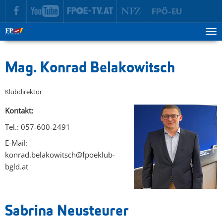
zur Hauptnavigation springen
zum Inhalt springen
Tog
ma
me
Mag. Konrad Belakowitsch
Klubdirektor
Kontakt:
Tel.: 057-600-2491
E-Mail:
konrad.belakowitsch@fpoeklub-
bgld.at
Sabrina Neusteurer