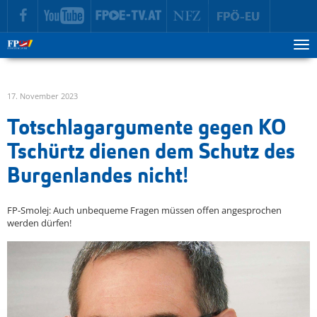
zur Hauptnavigation springen
zum Inhalt springen
Tog
ma
me
17. November 2023
Totschlagargumente gegen KO
Tschürtz dienen dem Schutz des
Burgenlandes nicht!
FP-Smolej: Auch unbequeme Fragen müssen offen angesprochen
werden dürfen!