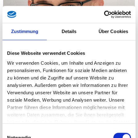
Zustimmung
Details
Über Cookies
Diese Webseite verwendet Cookies
In einer Rede in der gestrigen Landtagssitzung zitierte FPÖ-
Wir verwenden Cookies, um Inhalte und Anzeigen zu
Klubobmann Hans Tschürtz Namen aus der Liste einer
personalisieren, Funktionen für soziale Medien anbieten
niederösterreichischen Schule, die ihm anonym zugespielt
zu können und die Zugriffe auf unsere Website zu
worden waren. Dies echauffierte die bekannt asylfreundlichen
analysieren. Außerdem geben wir Informationen zu Ihrer
Vertreter von SPÖ und Grünen.
Verwendung unserer Website an unsere Partner für
soziale Medien, Werbung und Analysen weiter. Unsere
Dazu FPÖ-Landesgeschäftsführer Rudolf Smolej: "Bei allen
Partner führen diese Informationen möglicherweise mit
Überlegungen hinsichtlich Datenschutz bleibt bei der Debatte
weiteren Daten zusammen, die Sie ihnen bereitgestellt
das Faktum über die tatsächlichen Zustände in Österreich,
haben oder die sie im Rahmen Ihrer Nutzung der Dienste
darunter an unseren Schulen, auf der Strecke. Wenn der
gesammelt haben.
Klubobmann Hans Tschürtz eine Namensliste, die nichts
Einwilligungsauswahl
Notwendig