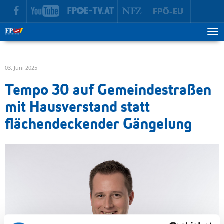
zur Hauptnavigation springen
zum Inhalt springen
Tog
ma
me
03. Juni 2025
Tempo 30 auf Gemeindestraßen
mit Hausverstand statt
flächendeckender Gängelung