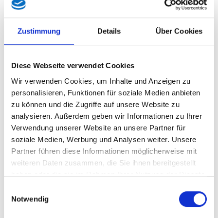
Zustimmung
Details
Über Cookies
„Tempo 30 im Ortsgebiet kann an bestimmten neuralgischen
Diese Webseite verwendet Cookies
Punkten, wie bei Schulen, Kindergärten, Pflegeheimen oder
Wir verwenden Cookies, um Inhalte und Anzeigen zu
sonstigen Gefahrenstellen, ein sinnvolles Mittel zur Erhöhung
personalisieren, Funktionen für soziale Medien anbieten
der Verkehrssicherheit sein. Doch jede Gemeinde hat ihre
zu können und die Zugriffe auf unsere Website zu
eigenen Gegebenheiten. In manchen Kommunen macht ein
analysieren. Außerdem geben wir Informationen zu Ihrer
solchesTempolimit Sinn, aber eine generelle Einführung
Verwendung unserer Website an unsere Partner für
lehnen wir als FPÖ entschieden ab“, stellt FPÖ
soziale Medien, Werbung und Analysen weiter. Unsere
Verkehrssprecher LAbg Mag. Thomas Grandits klar.
Partner führen diese Informationen möglicherweise mit
Grandits verweist dabei auf die aktuelle ÖAMTC-Umfrage, laut
weiteren Daten zusammen, die Sie ihnen bereitgestellt
der sich 65 Prozent der Österreicher gegen ein
haben oder die sie im Rahmen Ihrer Nutzung der Dienste
flächendeckendes Tempolimit von 30 km/h auf
gesammelt haben.
Einwilligungsauswahl
Gemeindestraßen aussprechen: „Die Bevölkerung will keine
Notwendig
ideologisch motivierten Schnellschüsse, sondern maßvolle