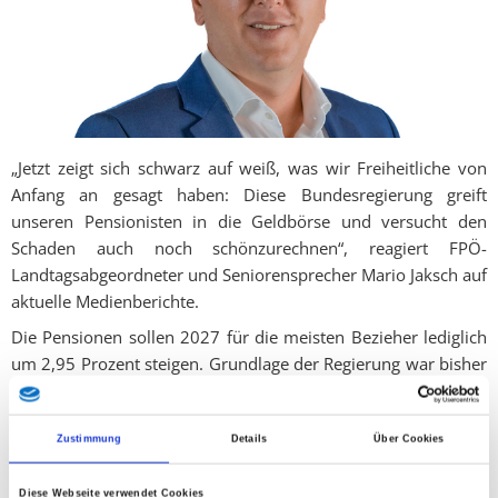
„Jetzt zeigt sich schwarz auf weiß, was wir Freiheitliche von
Anfang an gesagt haben: Diese Bundesregierung greift
unseren Pensionisten in die Geldbörse und versucht den
Schaden auch noch schönzurechnen“, reagiert FPÖ-
Landtagsabgeordneter und Seniorensprecher Mario Jaksch auf
aktuelle Medienberichte.
Die Pensionen sollen 2027 für die meisten Bezieher lediglich
um 2,95 Prozent steigen. Grundlage der Regierung war bisher
eine angenommene maßgebliche Inflation von 3,3 Prozent.
Doch genau diese Annahme wackelt. Laut aktueller
Einschätzung des WIFO dürfte sich diese Rate nicht ausgehen.
Zustimmung
Details
Über Cookies
Gleichzeitig lag die Inflation im Mai bereits bei 3,7 Prozent.
Diese Webseite verwendet Cookies