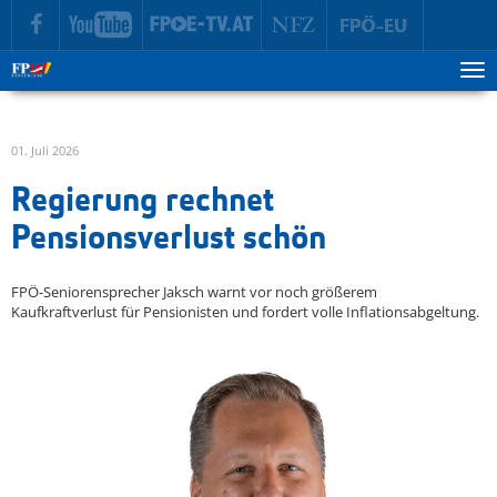
zur Hauptnavigation springen
zum Inhalt springen
Tog
ma
me
01. Juli 2026
Regierung rechnet
Pensionsverlust schön
FPÖ-Seniorensprecher Jaksch warnt vor noch größerem
Kaufkraftverlust für Pensionisten und fordert volle Inflationsabgeltung.