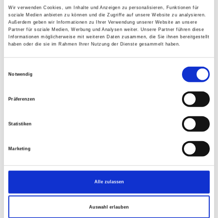
„Damit wird aus dem ohnehin unverschämten Pensionsraub
Wir verwenden Cookies, um Inhalte und Anzeigen zu personalisieren, Funktionen für
ein noch größerer Verlust für die ältere Generation. Die
soziale Medien anbieten zu können und die Zugriffe auf unsere Website zu analysieren.
Außerdem geben wir Informationen zu Ihrer Verwendung unserer Website an unsere
Regierung hat nicht nur zu niedrig angepasst. Sie hat den
Partner für soziale Medien, Werbung und Analysen weiter. Unsere Partner führen diese
Menschen auch noch vorgemacht, der Schaden sei begrenzt.
Informationen möglicherweise mit weiteren Daten zusammen, die Sie ihnen bereitgestellt
haben oder die sie im Rahmen Ihrer Nutzung der Dienste gesammelt haben.
In Wahrheit frisst die Teuerung die Pensionserhöhung weiter
auf. Jeder fehlende Prozentpunkt bedeutet reale Einschnitte
Einwilligungsauswahl
im Alltag“, stellt Jaksch klar.
Notwendig
Besonders hart trifft diese Politik jene Menschen, die ihr
Leben lang gearbeitet, Beiträge bezahlt und dieses Land
Präferenzen
aufgebaut haben. Gerade im Burgenland spüren viele
Pensionisten jeden Einkauf, jede Stromrechnung, jeden
Statistiken
Arztweg und jede Medikamentenrechnung. „Wer bei Senioren
spart, schwächt nicht irgendeine Statistik, sondern echte
Marketing
Haushalte. Das trifft Opa und Oma, aber auch Familien, die
ohnehin schon unter der Teuerung leiden“, so Jaksch.
Alle zulassen
Zusätzlich kommt für viele Pensionisten künftig auch noch
das Service Entgelt für die E-Card dazu. „Das ist das nächste
Auswahl erlauben
fatale Signal. Erst bleibt die Pensionsanpassung unter der