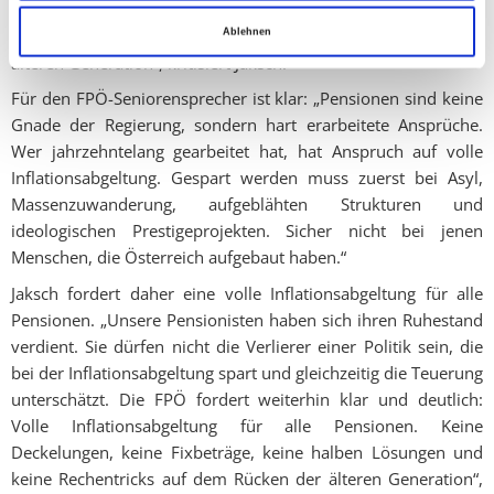
Teuerung, dann wird bei der E-Card weiter kassiert. Diese
Politik ist respektlos gegenüber der Lebensleistung unserer
Ablehnen
älteren Generation“, kritisiert Jaksch.
Für den FPÖ-Seniorensprecher ist klar: „Pensionen sind keine
Gnade der Regierung, sondern hart erarbeitete Ansprüche.
Wer jahrzehntelang gearbeitet hat, hat Anspruch auf volle
Inflationsabgeltung. Gespart werden muss zuerst bei Asyl,
Massenzuwanderung, aufgeblähten Strukturen und
ideologischen Prestigeprojekten. Sicher nicht bei jenen
Menschen, die Österreich aufgebaut haben.“
Jaksch fordert daher eine volle Inflationsabgeltung für alle
Pensionen. „Unsere Pensionisten haben sich ihren Ruhestand
verdient. Sie dürfen nicht die Verlierer einer Politik sein, die
bei der Inflationsabgeltung spart und gleichzeitig die Teuerung
unterschätzt. Die FPÖ fordert weiterhin klar und deutlich:
Volle Inflationsabgeltung für alle Pensionen. Keine
Deckelungen, keine Fixbeträge, keine halben Lösungen und
keine Rechentricks auf dem Rücken der älteren Generation“,