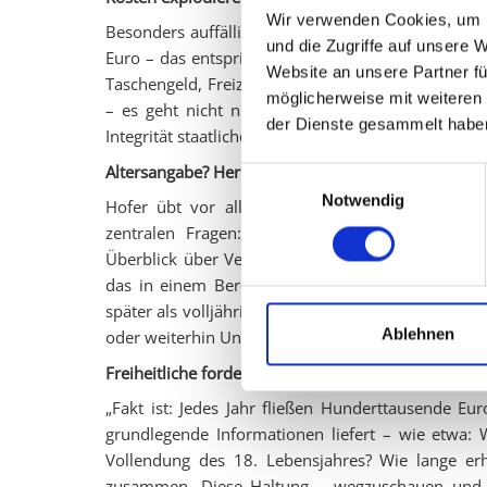
Wir verwenden Cookies, um I
Besonders auffällig sei das Jahr 2022: Mit 57 bet
und die Zugriffe auf unsere 
Euro – das entspricht rund 23.000 Euro pro Perso
Website an unsere Partner fü
Taschengeld, Freizeitmaßnahmen, Schülerfreifahrt
möglicherweise mit weiteren
– es geht nicht nur ums Geld, sondern auch um
der Dienste gesammelt habe
Integrität staatlicher Strukturen“, so Hofer.
Altersangabe? Herkunft? Verbleib? – Keine Daten 
Einwilligungsauswahl
Notwendig
Hofer übt vor allem scharfe Kritik an der vol
zentralen Fragen: Keine Altersfeststellung, kein
Überblick über Verbleib oder Aufenthaltsdauer. „D
das in einem Bereich, in dem jeder Cent überprü
später als volljährig eingestuft wird, bleibt völlig
Ablehnen
oder weiterhin Unterstützung bezieht.
Freiheitliche fordern klare Verantwortung – und vo
„Fakt ist: Jedes Jahr fließen Hunderttausende E
grundlegende Informationen liefert – wie etwa: W
Vollendung des 18. Lebensjahres? Wie lange erhäl
zusammen. Diese Haltung – wegzuschauen und d