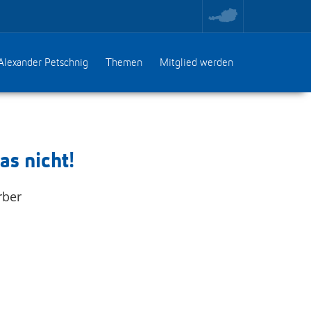
toggle
region
menu
Alexander Petschnig
Themen
Mitglied werden
as nicht!
rber