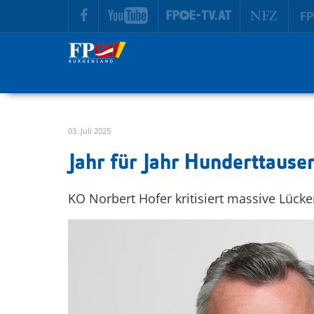
zur Hauptnavigation springen
zum Inhalt springen
03. Juli 2025
Jahr für Jahr Hunderttausen
KO Norbert Hofer kritisiert massive Lück