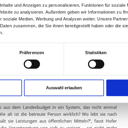
nhalte und Anzeigen zu personalisieren, Funktionen für soziale
reuten Jugendlichen lagen die Kosten bei über 1,3 Millionen
Website zu analysieren. Außerdem geben wir Informationen zu I
n und Jahr. Finanziert wurden Unterbringung, Verpflegung,
r soziale Medien, Werbung und Analysen weiter. Unsere Partner
en und mehr. „Wir reden hier von einem sensiblen Bereich
 Daten zusammen, die Sie ihnen bereitgestellt haben oder die s
 das Vertrauen der burgenländischen Bevölkerung in die
n.
vorhanden
Präferenzen
Statistiken
lständigen Abgabe der Verantwortung durch das Land bei
e Weiterverfolgung nach Eintritt der Volljährigkeit, kein
as Land erklärt sich schlichtweg für nicht zuständig – und
fbar sein müsste“, so Hofer. Selbst wenn ein Betroffener
 offen, wo er untergebracht ist, ob er noch im Burgenland lebt
Auswahl erlauben
lle Transparenz
uro aus dem Landesbudget in ein System, das nicht einmal
ie alt ist die betreute Person wirklich? Wo lebt sie nach
t sie Leistungen aus öffentlichen Mitteln?“, fasst Hofer
ie Verantwortung von sich zu weisen – sei nicht mehr