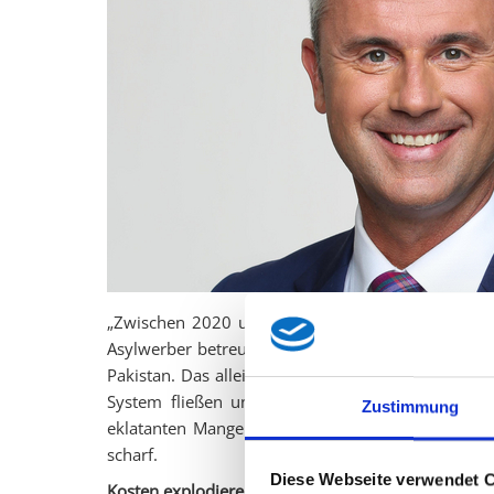
„Zwischen 2020 und 2024 wurden im Burgenland 
Asylwerber betreut – größtenteils aus Afghanista
Pakistan. Das allein ist nicht der Knackpunkt. Ab
System fließen und gleichzeitig grundlegende F
Zustimmung
eklatanten Mangel an Transparenz, Verantwortung
scharf.
Diese Webseite verwendet 
Kosten explodieren – Kontrolle fehlt