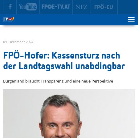
zur Hauptnavigation springen
zum Inhalt springen
Tog
ma
me
09. Dezember 2024
FPÖ-Hofer: Kassensturz nach
der Landtagswahl unabdingbar
Burgenland braucht Transparenz und eine neue Perspektive