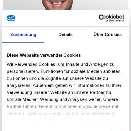
Zustimmung
Details
Über Cookies
„Die aktuellen Zahlen zum Landesbudget sprechen eine
deutliche Sprache: Mit einem Defizit von 126 Millionen Euro,
das sich innerhalb kurzer Zeit verdreifacht hat, steht das
Diese Webseite verwendet Cookies
Burgenland vor einer finanziellen Herausforderung, die
Wir verwenden Cookies, um Inhalte und Anzeigen zu
mutige und klare Maßnahmen erfordert. Wir können es uns
personalisieren, Funktionen für soziale Medien anbieten
nicht leisten, dass unser Bundesland jeden Tag Geld verliert,
zu können und die Zugriffe auf unsere Website zu
das für Bildung, Gesundheit und Pflege dringend benötigt
analysieren. Außerdem geben wir Informationen zu Ihrer
wird“, warnt FPÖ-Spitzenkandidat Norbert Hofer.
Verwendung unserer Website an unsere Partner für
soziale Medien, Werbung und Analysen weiter. Unsere
Partner führen diese Informationen möglicherweise mit
Für den Tag nach der Landtagswahl kündigt Hofer einen
weiteren Daten zusammen, die Sie ihnen bereitgestellt
umfassenden Kassensturz an: „Wir werden das Landesbudget
haben oder die sie im Rahmen Ihrer Nutzung der Dienste
und den Konzern Burgenland in all ihren Facetten
gesammelt haben.
durchleuchten. Externe Experten werden uns dabei
Einwilligungsauswahl