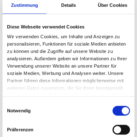
Zustimmung
Details
Über Cookies
Diese Webseite verwendet Cookies
Wir verwenden Cookies, um Inhalte und Anzeigen zu
personalisieren, Funktionen für soziale Medien anbieten
zu können und die Zugriffe auf unsere Website zu
analysieren. Außerdem geben wir Informationen zu Ihrer
Verwendung unserer Website an unsere Partner für
soziale Medien, Werbung und Analysen weiter. Unsere
Partner führen diese Informationen möglicherweise mit
weiteren Daten zusammen, die Sie ihnen bereitgestellt
„Mit Martin Ivancsics verliert das Burgenland eine prägende
haben oder die sie im Rahmen Ihrer Nutzung der Dienste
Persönlichkeit, die über Jahrzehnte hinweg mit
gesammelt haben.
Einwilligungsauswahl
außergewöhnlichem Engagement für die burgenländisch-
Notwendig
kroatische Volksgruppe gewirkt hat. Seine Haltung, sein
Weitblick und sein Verantwortungsbewusstsein haben in
unserem Land sichtbare Spuren hinterlassen“, so Grandits.
Präferenzen