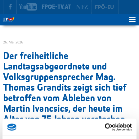
zur Hauptnavigation springen
zum Inhalt springen
Tog
ma
me
26. Mai 2026
Der freiheitliche
Landtagsabgeordnete und
Volksgruppensprecher Mag.
Thomas Grandits zeigt sich tief
betroffen vom Ableben von
Martin Ivancsics, der heute im
Alter von 75 Jahren verstorben
ist.