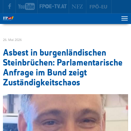
zur Hauptnavigation springen
zum Inhalt springen
Tog
ma
me
26. Mai 2026
Asbest in burgenländischen
Steinbrüchen: Parlamentarische
Anfrage im Bund zeigt
Zuständigkeitschaos