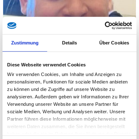
Zustimmung
Details
Über Cookies
– „Die aktuellen Anfragebeantwortungen auf meine
parlamentarische Anfrage zur Asbestbelastung in
Diese Webseite verwendet Cookies
burgenländischen Steinbrüchen zeigen ein klares Bild: Alle
wissen Bescheid, aber niemand fühlt sich verantwortlich“,
Wir verwenden Cookies, um Inhalte und Anzeigen zu
kritisiert Bundesrat Thomas Karacsony.
personalisieren, Funktionen für soziale Medien anbieten
zu können und die Zugriffe auf unsere Website zu
Zwar bestätigt das zuständige Ministerium, dass in mehreren
analysieren. Außerdem geben wir Informationen zu Ihrer
Steinbrüchen teils hohe Asbestgehalte festgestellt wurden,
Verwendung unserer Website an unsere Partner für
gleichzeitig wird aber seitens des Bundes klargestellt, dass er
soziale Medien, Werbung und Analysen weiter. Unsere
für die konkrete Bewertung, Überwachung und das weitere
Partner führen diese Informationen möglicherweise mit
Vorgehen nicht zuständig ist. Die Verantwortung liege bei
weiteren Daten zusammen, die Sie ihnen bereitgestellt
Bezirksbehörden, dem Finanzministerium als
haben oder die sie im Rahmen Ihrer Nutzung der Dienste
Montanbehörde, dem Arbeitsministerium sowie dem Land