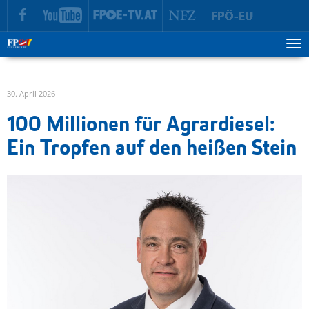
zur Hauptnavigation springen
zum Inhalt springen
Tog
ma
me
30. April 2026
100 Millionen für Agrardiesel:
Ein Tropfen auf den heißen Stein