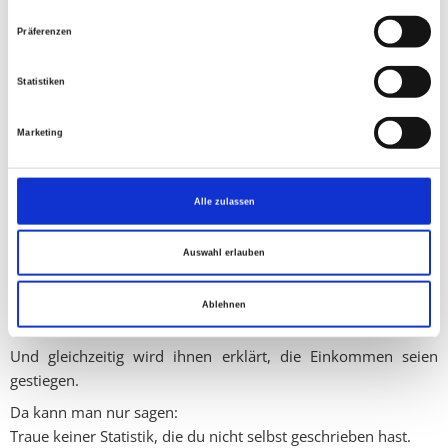
In der politischen Realität:
Präferenzen
Herkunftskennzeichnung wird im Parlament blockiert
Anträge werden abgelehnt oder vertagt (zuletzt im März im
Statistiken
Ausschuss)
echte Maßnahmen bleiben aus
Marketing
Das ist keine Interessenvertretung – das ist Scheinheiligkeit.
Das eigentliche Problem wird ignoriert
Alle zulassen
Die Bauern haben kein Dieselproblem allein.
Sie haben ein Systemproblem:
Auswahl erlauben
Erzeugerpreise fallen (Milch, Fleisch)
Betriebsmittel explodieren
Ablehnen
keine Stabilität, keine Planungssicherheit
Und gleichzeitig wird ihnen erklärt, die Einkommen seien
gestiegen.
Da kann man nur sagen:
Traue keiner Statistik, die du nicht selbst geschrieben hast.