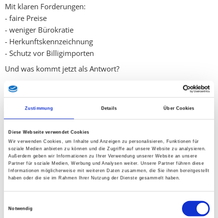
Mit klaren Forderungen:
- faire Preise
- weniger Bürokratie
- Herkunftskennzeichnung
- Schutz vor Billigimporten
Und was kommt jetzt als Antwort?
100 Millionen Euro auf zwei Jahre verteilt.
Das ist zu wenig – und das weiß draußen am Hof jeder.
Zustimmung
Details
Über Cookies
Scheinheiligkeit hat Methode
Besonders bitter ist, wer diese Maßnahme jetzt als großen
Diese Webseite verwendet Cookies
Erfolg verkauft:
Wir verwenden Cookies, um Inhalte und Anzeigen zu personalisieren, Funktionen für
soziale Medien anbieten zu können und die Zugriffe auf unsere Website zu analysieren.
Außerdem geben wir Informationen zu Ihrer Verwendung unserer Website an unsere
der Bauernbund und die ÖVP.
Partner für soziale Medien, Werbung und Analysen weiter. Unsere Partner führen diese
Informationen möglicherweise mit weiteren Daten zusammen, die Sie ihnen bereitgestellt
Bei den Demos:
haben oder die sie im Rahmen Ihrer Nutzung der Dienste gesammelt haben.
große Worte
klare Forderungen
Einwilligungsauswahl
starke Auftritte
Notwendig